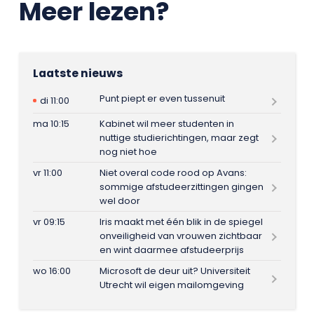
Meer lezen?
Laatste nieuws
Punt piept er even tussenuit
di 11:00
ma 10:15
Kabinet wil meer studenten in
nuttige studierichtingen, maar zegt
nog niet hoe
vr 11:00
Niet overal code rood op Avans:
sommige afstudeerzittingen gingen
wel door
vr 09:15
Iris maakt met één blik in de spiegel
onveiligheid van vrouwen zichtbaar
en wint daarmee afstudeerprijs
wo 16:00
Microsoft de deur uit? Universiteit
Utrecht wil eigen mailomgeving