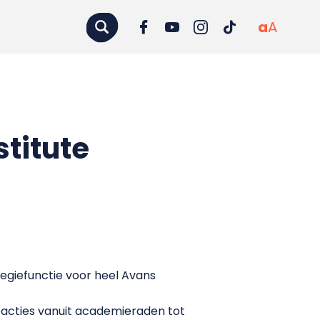
a
A
stitute
regiefunctie voor heel Avans
cties vanuit academieraden tot