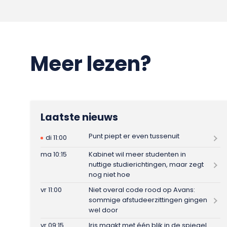
Meer lezen?
Laatste nieuws
Punt piept er even tussenuit
di 11:00
ma 10:15
Kabinet wil meer studenten in
nuttige studierichtingen, maar zegt
nog niet hoe
vr 11:00
Niet overal code rood op Avans:
sommige afstudeerzittingen gingen
wel door
vr 09:15
Iris maakt met één blik in de spiegel