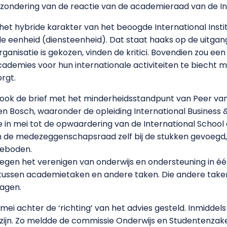
tzondering van de reactie van de academieraad van de Int
et hybride karakter van het beoogde International Insti
e eenheid (diensteenheid). Dat staat haaks op de uitga
eorganisatie is gekozen, vinden de kritici. Bovendien zou 
demies voor hun internationale activiteiten te biecht moe
rgt.
 ook de brief met het minderheidsstandpunt van Peer van Ho
 Bosch, waaronder de opleiding International Business &
ie in mei tot de opwaardering van de International School
n de medezeggenschapsraad zelf bij de stukken gevoegd,
geboden.
 tegen het verenigen van onderwijs en ondersteuning in één i
tussen academietaken en andere taken. Die andere tak
agen.
mei achter de ‘richting’ van het advies gesteld. Inmiddels 
 zijn. Zo meldde de commissie Onderwijs en Studentenza