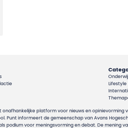
Catego
s
Onderwij
dactie
Lifestyle
Internat
Themapa
et onafhankelijke platform voor nieuws en opinievormin
ool. Punt informeert de gemeenschap van Avans Hogesch
als podium voor meningsvorming en debat. De mening van 