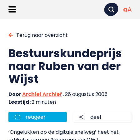
a
A
Terug naar overzicht
Bestuurskundeprijs
naar Ruben van der
Wijst
Door
Archief Archief
, 26 augustus 2005
Leestijd:
2 minuten
reageer
deel
‘Ongelukken op de digitale snelweg’ heet het
artikel waarmee Ruben van der Wijst,