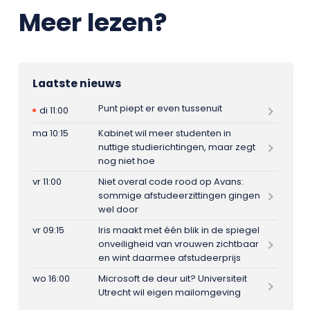
Meer lezen?
Laatste nieuws
Punt piept er even tussenuit
di 11:00
ma 10:15
Kabinet wil meer studenten in
nuttige studierichtingen, maar zegt
nog niet hoe
vr 11:00
Niet overal code rood op Avans:
sommige afstudeerzittingen gingen
wel door
vr 09:15
Iris maakt met één blik in de spiegel
onveiligheid van vrouwen zichtbaar
en wint daarmee afstudeerprijs
wo 16:00
Microsoft de deur uit? Universiteit
Utrecht wil eigen mailomgeving