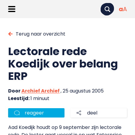
a
A
Terug naar overzicht
Lectorale rede
Koedijk over belang
ERP
Door
Archief Archief
, 25 augustus 2005
Leestijd:
1 minuut
reageer
deel
Aad Koedijk houdt op 9 september zijn lectorale
rede. De lector gaat vooral in op wat Enterprice