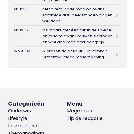
nog niet hoe
vr 11:00
Niet overal code rood op Avans:
sommige afstudeerzittingen gingen
wel door
vr 09:15
Iris maakt met één blik in de spiegel
onveiligheid van vrouwen zichtbaar
en wint daarmee afstudeerprijs
wo 16:00
Microsoft de deur uit? Universiteit
Utrecht wil eigen mailomgeving
Categorieën
Menu
Onderwijs
Magazines
Lifestyle
Tip de redactie
International
Themapagina’s