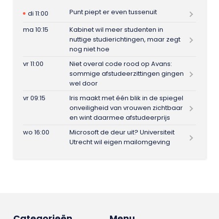
Punt piept er even tussenuit
di 11:00
ma 10:15
Kabinet wil meer studenten in
nuttige studierichtingen, maar zegt
nog niet hoe
vr 11:00
Niet overal code rood op Avans:
sommige afstudeerzittingen gingen
wel door
vr 09:15
Iris maakt met één blik in de spiegel
onveiligheid van vrouwen zichtbaar
en wint daarmee afstudeerprijs
wo 16:00
Microsoft de deur uit? Universiteit
Utrecht wil eigen mailomgeving
Categorieën
Menu