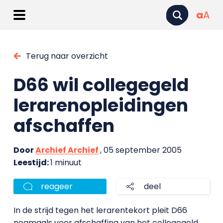
a
A
Terug naar overzicht
D66 wil collegegeld
lerarenopleidingen
afschaffen
Door
Archief Archief
, 05 september 2005
Leestijd:
1 minuut
reageer
deel
In de strijd tegen het lerarentekort pleit D66
nogmaals voor afschaffing van het collegegeld