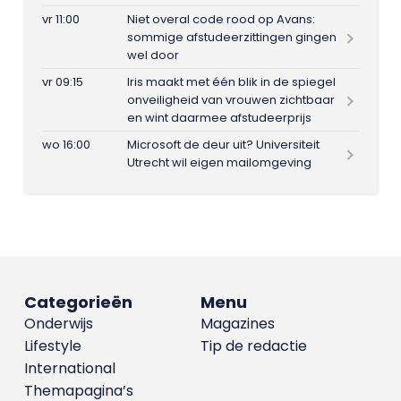
vr 11:00
Niet overal code rood op Avans:
sommige afstudeerzittingen gingen
wel door
vr 09:15
Iris maakt met één blik in de spiegel
onveiligheid van vrouwen zichtbaar
en wint daarmee afstudeerprijs
wo 16:00
Microsoft de deur uit? Universiteit
Utrecht wil eigen mailomgeving
Categorieën
Menu
Onderwijs
Magazines
Lifestyle
Tip de redactie
International
Themapagina’s