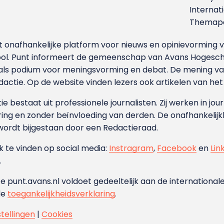
Internat
Themapa
et onafhankelijke platform voor nieuws en opinievormin
ool. Punt informeert de gemeenschap van Avans Hogesch
als podium voor meningsvorming en debat. De mening van 
dactie. Op de website vinden lezers ook artikelen van he
e bestaat uit professionele journalisten. Zij werken in jour
ing en zonder beïnvloeding van derden. De onafhankelijk
wordt bijgestaan door een Redactieraad.
ok te vinden op social media:
Instragram
,
Facebook
en
Lin
.
e punt.avans.nl voldoet gedeeltelijk aan de internationale
de
toegankelijkheidsverklaring
.
stellingen
|
Cookies