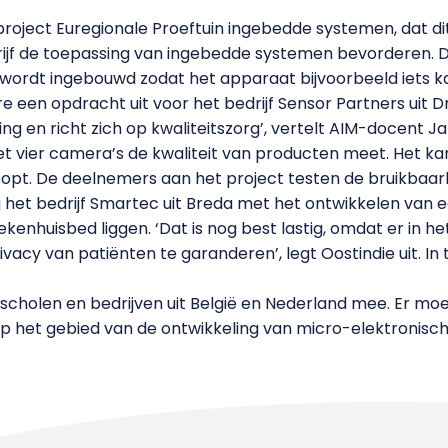
ject Euregionale Proeftuin ingebedde systemen, dat dit 
rijf de toepassing van ingebedde systemen bevorderen. Di
s wordt ingebouwd zodat het apparaat bijvoorbeeld iets 
een opdracht uit voor het bedrijf Sensor Partners uit Dru
ng en richt zich op kwaliteitszorg’, vertelt AIM-docent J
 vier camera’s de kwaliteit van producten meet. Het ka
oopt. De deelnemers aan het project testen de bruikbaar
ij het bedrijf Smartec uit Breda met het ontwikkelen van
kenhuisbed liggen. ‘Dat is nog best lastig, omdat er in 
cy van patiënten te garanderen’, legt Oostindie uit. In 
cholen en bedrijven uit België en Nederland mee. Er moet
p het gebied van de ontwikkeling van micro-elektronisc