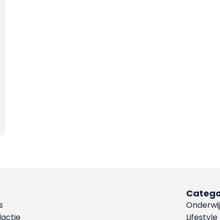
Catego
s
Onderwij
dactie
Lifestyle