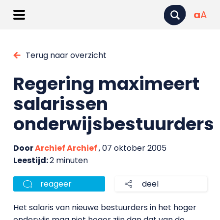
a
A
Terug naar overzicht
Regering maximeert
salarissen
onderwijsbestuurders
Door
Archief Archief
, 07 oktober 2005
Leestijd:
2 minuten
reageer
deel
Het salaris van nieuwe bestuurders in het hoger
onderwijs mag niet hoger zijn dan dat van de