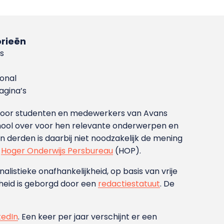
rieën
s
ional
gina’s
g voor studenten en medewerkers van Avans
ool over voor hen relevante onderwerpen en
derden is daarbij niet noodzakelijk de mening
t
Hoger Onderwijs Persbureau
(HOP).
nalistieke onafhankelijkheid, op basis van vrije
heid is geborgd door een
redactiestatuut
. De
kedIn
. Een keer per jaar verschijnt er een