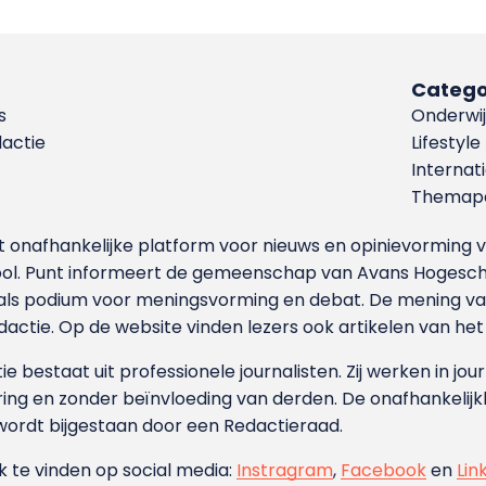
Catego
s
Onderwij
dactie
Lifestyle
Internat
Themapa
et onafhankelijke platform voor nieuws en opinievormin
ool. Punt informeert de gemeenschap van Avans Hogesch
als podium voor meningsvorming en debat. De mening van 
dactie. Op de website vinden lezers ook artikelen van he
e bestaat uit professionele journalisten. Zij werken in jour
ing en zonder beïnvloeding van derden. De onafhankelijk
wordt bijgestaan door een Redactieraad.
ok te vinden op social media:
Instragram
,
Facebook
en
Lin