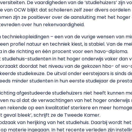
rsiteiten. De vaardigheden van de ‘studiehuizers’ zijn vo
ie van OCW blijkt dat scholieren zelf zeer divers oordele
men zijn ze positiever over de aansluiting met het hoger
 ontevreden over hun rekenvaardigheid.
 techniekopleidingen – een van de vurige wensen van min
en profiel natuur en techniek kiest, is stabiel. Van de mei
in die richting en één procent voor een havo-diploma.
at studiehuis-studenten in het hoger onderwijs vaker dan 
rzaakt doordat het niveau van de gekozen hbo- of wo-op
erde studiekeuze. De uitval onder eerstejaars is sinds de
eds minder studenten in hun eerste studiejaar de prestat
ichting afgestudeerde studiehuizers niet heeft kunnen m
ven nu al dat de verwachtingen van het hoger onderwijs
en rekende op een kwalitatief sterkere en meer homoge
et geval bleek’, schrijft ze de Tweede Kamer.
zaak van herijking van het studiehuis. Daarbij wordt het
p materie ingegaan. In het recente verleden zijn instellin