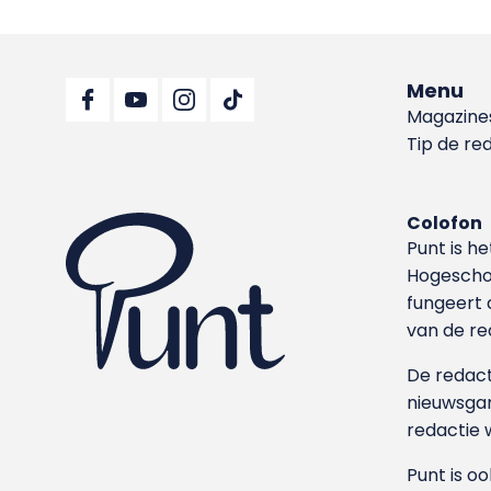
Menu
Magazine
Tip de re
Colofon
Punt is h
Hoge­sch
fungeert 
van de re
De redacti
nieuwsgar
redactie 
Punt is o