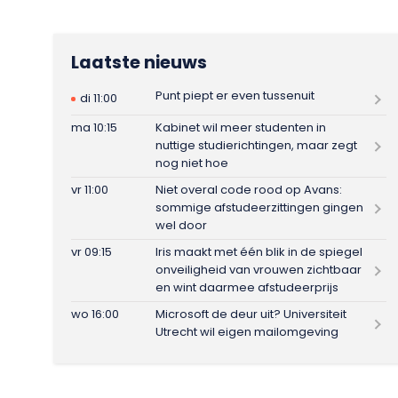
Laatste nieuws
Punt piept er even tussenuit
di 11:00
ma 10:15
Kabinet wil meer studenten in
nuttige studierichtingen, maar zegt
nog niet hoe
vr 11:00
Niet overal code rood op Avans:
sommige afstudeerzittingen gingen
wel door
vr 09:15
Iris maakt met één blik in de spiegel
onveiligheid van vrouwen zichtbaar
en wint daarmee afstudeerprijs
wo 16:00
Microsoft de deur uit? Universiteit
Utrecht wil eigen mailomgeving