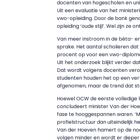
docenten van hogescholen en unive
Uit een evaluatie van het minister
vwo-opleiding. Door de bank geno
opleiding ‘oude stijl’. Wel zijn ze
Van meer instroom in de bèta- en
sprake. Het aantal scholieren dat e
procent op voor een vwo-diploma 
Uit het onderzoek blijkt verder d
Dat wordt volgens docenten veroo
studenten houden het op een verke
afgenomen, maar de trend dat ste
Hoewel OCW de eerste volledige l
concludeert minister Van der Hoe
fase te hooggespannen waren. ‘M
profielstructuur dan uiteindelijk h
Van der Hoeven hamert op de nood
volgen minder en wordt er dieper o