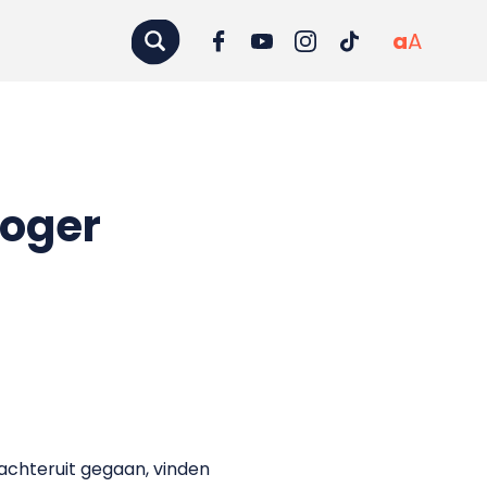
a
A
hoger
 achteruit gegaan, vinden