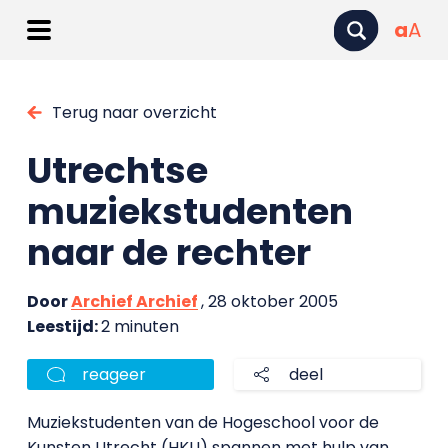
a
A
Terug naar overzicht
Utrechtse
muziekstudenten
naar de rechter
Door
Archief Archief
, 28 oktober 2005
Leestijd:
2 minuten
reageer
deel
Muziekstudenten van de Hogeschool voor de
Kunsten Utrecht (HKU) spannen met hulp van