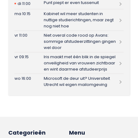
Punt piept er even tussenuit
di 11:00
ma 10:15
Kabinet wil meer studenten in
nuttige studierichtingen, maar zegt
nog niet hoe
vr 11:00
Niet overal code rood op Avans:
sommige afstudeerzittingen gingen
wel door
vr 09:15
Iris maakt met één blik in de spiegel
onveiligheid van vrouwen zichtbaar
en wint daarmee afstudeerprijs
wo 16:00
Microsoft de deur uit? Universiteit
Utrecht wil eigen mailomgeving
Categorieën
Menu