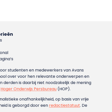
rieën
s
ional
gina’s
g voor studenten en medewerkers van Avans
ool over voor hen relevante onderwerpen en
derden is daarbij niet noodzakelijk de mening
t
Hoger Onderwijs Persbureau
(HOP).
nalistieke onafhankelijkheid, op basis van vrije
heid is geborgd door een
redactiestatuut
. De