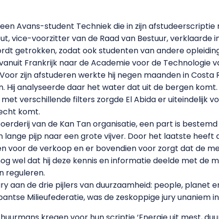
 een Avans-student Techniek die in zijn afstudeerscripti
, vice-voorzitter van de Raad van Bestuur, verklaarde in
ordt getrokken, zodat ook studenten van andere opleidi
vanuit Frankrijk naar de Academie voor de Technologie v
 Voor zijn afstuderen werkte hij negen maanden in Costa
n. Hij analyseerde daar het water dat uit de bergen komt. H
et verschillende filters zorgde El Abida er uiteindelijk 
echt komt.
oerderij van de Kan Tan organisatie, een part is bestem
 lange pijp naar een grote vijver. Door het laatste heeft
en voor de verkoop en er bovendien voor zorgt dat de m
og wel dat hij deze kennis en informatie deelde met de 
en reguleren.
ry aan de drie pijlers van duurzaamheid: people, planet en
bantse Milieufederatie, was de zeskoppige jury unaniem in
uurmans kregen voor hun scriptie ‘Energie uit mest, duu