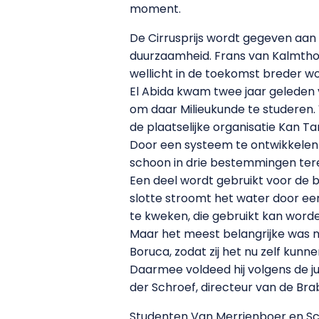
moment.
De Cirrusprijs wordt gegeven aan
duurzaamheid. Frans van Kalmthout
wellicht in de toekomst breder w
El Abida kwam twee jaar geleden 
om daar Milieukunde te studeren.
de plaatselijke organisatie Kan Ta
Door een systeem te ontwikkelen m
schoon in drie bestemmingen ter
Een deel wordt gebruikt voor de b
slotte stroomt het water door een
te kweken, die gebruikt kan word
Maar het meest belangrijke was n
Boruca, zodat zij het nu zelf kunn
Daarmee voldeed hij volgens de ju
der Schroef, directeur van de Bra
Studenten Van Merrienboer en Sch