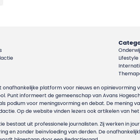
Catego
s
Onderwij
dactie
Lifestyle
Internat
Themapa
et onafhankelijke platform voor nieuws en opinievormin
ool. Punt informeert de gemeenschap van Avans Hogesch
als podium voor meningsvorming en debat. De mening van 
dactie. Op de website vinden lezers ook artikelen van he
e bestaat uit professionele journalisten. Zij werken in jour
ing en zonder beïnvloeding van derden. De onafhankelijk
wordt bijgestaan door een Redactieraad.