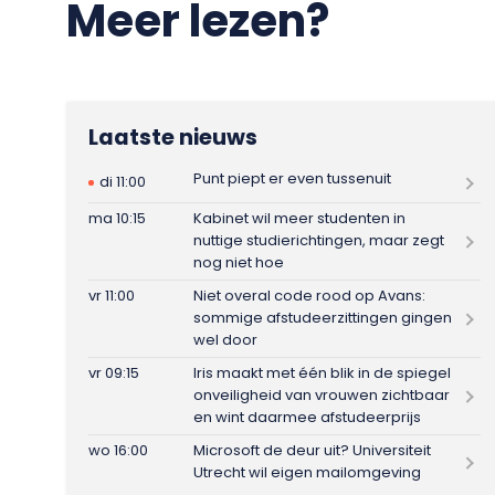
Meer lezen?
Laatste nieuws
Punt piept er even tussenuit
di 11:00
ma 10:15
Kabinet wil meer studenten in
nuttige studierichtingen, maar zegt
nog niet hoe
vr 11:00
Niet overal code rood op Avans:
sommige afstudeerzittingen gingen
wel door
vr 09:15
Iris maakt met één blik in de spiegel
onveiligheid van vrouwen zichtbaar
en wint daarmee afstudeerprijs
wo 16:00
Microsoft de deur uit? Universiteit
Utrecht wil eigen mailomgeving