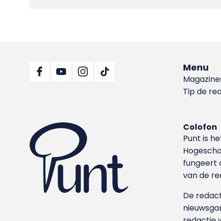
Menu
Magazine
Tip de re
Colofon
Punt is h
Hoge­sch
fungeert 
van de re
De redacti
nieuwsgar
redactie 