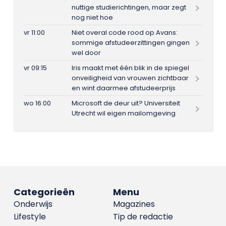
nuttige studierichtingen, maar zegt
nog niet hoe
vr 11:00
Niet overal code rood op Avans:
sommige afstudeerzittingen gingen
wel door
vr 09:15
Iris maakt met één blik in de spiegel
onveiligheid van vrouwen zichtbaar
en wint daarmee afstudeerprijs
wo 16:00
Microsoft de deur uit? Universiteit
Utrecht wil eigen mailomgeving
Categorieën
Menu
Onderwijs
Magazines
Lifestyle
Tip de redactie