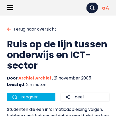
a
A
Terug naar overzicht
Ruis op de lijn tussen
onderwijs en ICT-
sector
Door
Archief Archief
, 21 november 2005
Leestijd:
2 minuten
reageer
deel
Studenten die een informaticaopleiding volgen,
hebben vaak het gevoel dat de markt niet op hen