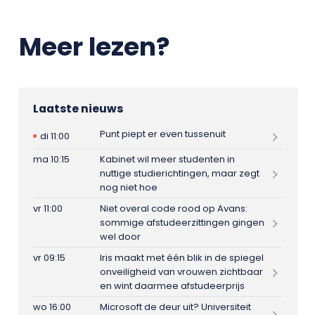
Meer lezen?
Laatste nieuws
Punt piept er even tussenuit
di 11:00
ma 10:15
Kabinet wil meer studenten in
nuttige studierichtingen, maar zegt
nog niet hoe
vr 11:00
Niet overal code rood op Avans:
sommige afstudeerzittingen gingen
wel door
vr 09:15
Iris maakt met één blik in de spiegel
onveiligheid van vrouwen zichtbaar
en wint daarmee afstudeerprijs
wo 16:00
Microsoft de deur uit? Universiteit