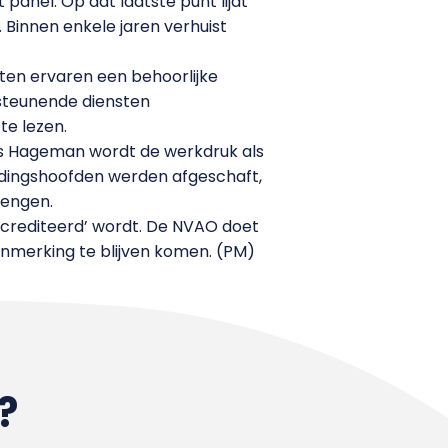
panel. Op dat laatste punt lijdt
Binnen enkele jaren verhuist
ten ervaren een behoorlijke
rsteunende diensten
 te lezen.
ns Hageman wordt de werkdruk als
eidingshoofden werden afgeschaft,
brengen.
ccrediteerd’ wordt. De NVAO doet
anmerking te blijven komen. (PM)
?