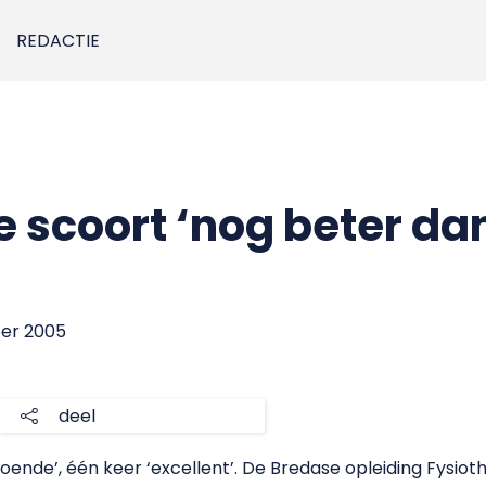
REDACTIE
e scoort ‘nog beter da
ber 2005
deel
doende’, één keer ‘excellent’. De Bredase opleiding Fysioth