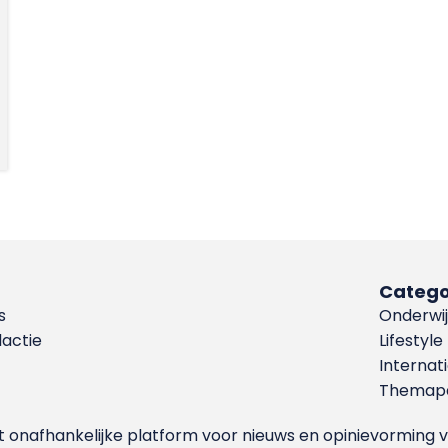
Catego
s
Onderwij
dactie
Lifestyle
Internat
Themapa
et onafhankelijke platform voor nieuws en opinievormin