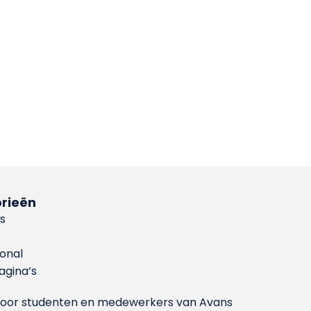
rieën
s
ional
gina’s
g voor studenten en medewerkers van Avans