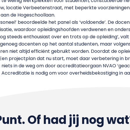
ld te weinig werkplekken voor studenten, constateerde het 
w, locatie Verbeetenstraat, met beperkte voorzieningen. 
 aan de Hogeschoollaan.
rsoneel’ beoordeelde het panel als ‘voldoende’. De docen
nisatie, waardoor opleidingshoofden verdwenen en onde
 nog steeds enthousiast over en trots op de opleiding’, valt
er genoeg docenten op het aantal studenten, maar volge
n niet altijd efficiënt gebruikt worden. Doordat de opl
et. Een projectplan dat nu start, moet daar verbetering in 
ng niets in de weg om door accreditatieorgaan NVAO ‘gea
 Accreditatie is nodig om voor overheidsbekostiging in a
Punt. Of had jij nog wat