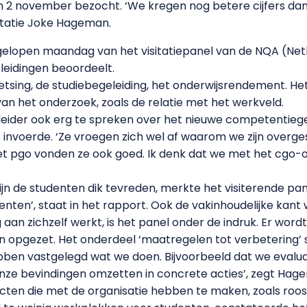
 en 2 november bezocht. ‘We kregen nog betere cijfers dan w
ditatie Joke Hageman.
afgelopen maandag van het visitatiepanel van de NQA (Net
pleidingen beoordeelt.
oetsing, de studiebegeleiding, het onderwijsrendement. H
an het onderzoek, zoals de relatie met het werkveld.
leider ook erg te spreken over het nieuwe competentieger
jaar invoerde. ‘Ze vroegen zich wel af waarom we zijn ove
t pgo vonden ze ook goed. Ik denk dat we met het cgo-on
ijn de studenten dik tevreden, merkte het visiterende pa
enten’, staat in het rapport. Ook de vakinhoudelijke kant 
 aan zichzelf werkt, is het panel onder de indruk. Er wor
opgezet. Het onderdeel ‘maatregelen tot verbetering’ s
bben vastgelegd wat we doen. Bijvoorbeeld dat we evalu
 onze bevindingen omzetten in concrete acties’, zegt Hag
cten die met de organisatie hebben te maken, zoals roost