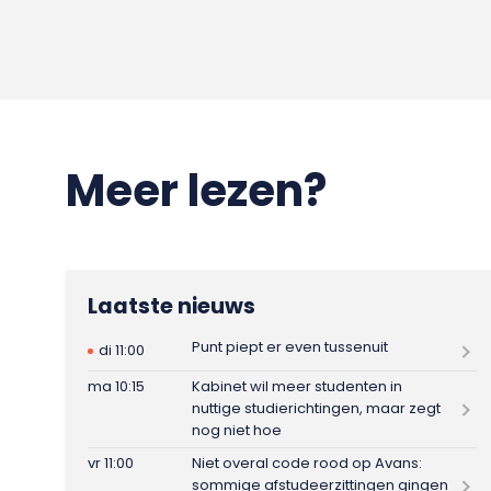
Meer lezen?
Laatste nieuws
Punt piept er even tussenuit
di 11:00
ma 10:15
Kabinet wil meer studenten in
nuttige studierichtingen, maar zegt
nog niet hoe
vr 11:00
Niet overal code rood op Avans:
sommige afstudeerzittingen gingen