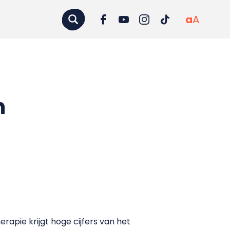
a
A
n
erapie krijgt hoge cijfers van het