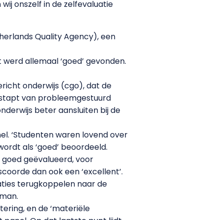
ij onszelf in de zelfevaluatie
herlands Quality Agency), een
et werd allemaal ‘goed’ gevonden.
icht onderwijs (cgo), dat de
rgestapt van probleemgestuurd
derwijs beter aansluiten bij de
nel. ‘Studenten waren lovend over
wordt als ‘goed’ beoordeeld.
dt goed geëvalueerd, voor
coorde dan ook een ‘excellent’.
aties terugkoppelen naar de
eman.
ering, en de ‘materiële