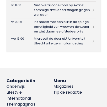
vr 11:00
Niet overal code rood op Avans:
sommige afstudeerzittingen gingen
wel door
vr 09:15
Iris maakt met één blik in de spiegel
onveiligheid van vrouwen zichtbaar
en wint daarmee afstudeerprijs
wo 16:00
Microsoft de deur uit? Universiteit
Utrecht wil eigen mailomgeving
Categorieën
Menu
Onderwijs
Magazines
Lifestyle
Tip de redactie
International
Themapagina’s