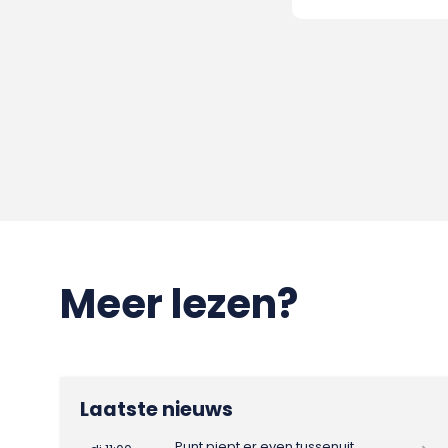
Meer lezen?
Laatste nieuws
Punt piept er even tussenuit