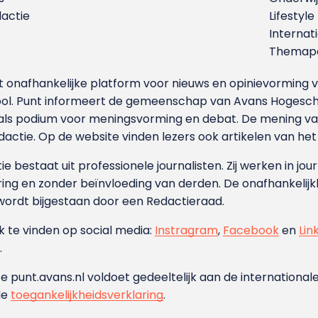
dactie
Lifestyle
Internat
Themapa
et onafhankelijke platform voor nieuws en opinievormin
ool. Punt informeert de gemeenschap van Avans Hogesch
als podium voor meningsvorming en debat. De mening van 
dactie. Op de website vinden lezers ook artikelen van he
e bestaat uit professionele journalisten. Zij werken in jour
ing en zonder beïnvloeding van derden. De onafhankelijk
wordt bijgestaan door een Redactieraad.
ok te vinden op social media:
Instragram
,
Facebook
en
Lin
.
e punt.avans.nl voldoet gedeeltelijk aan de internationale
de
toegankelijkheidsverklaring
.