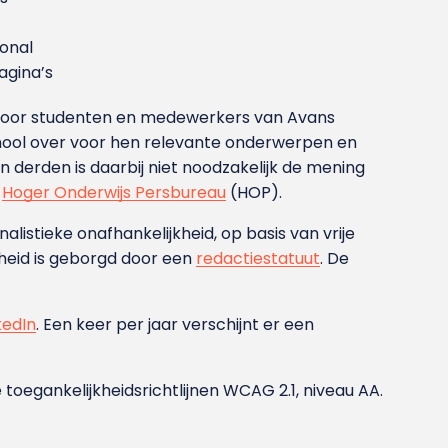
ional
gina’s
g voor studenten en medewerkers van Avans
ool over voor hen relevante onderwerpen en
derden is daarbij niet noodzakelijk de mening
t
Hoger Onderwijs Persbureau
(HOP).
nalistieke onafhankelijkheid, op basis van vrije
heid is geborgd door een
redactiestatuut
. De
kedIn
. Een keer per jaar verschijnt er een
 toegankelijkheidsrichtlijnen WCAG 2.1, niveau AA.