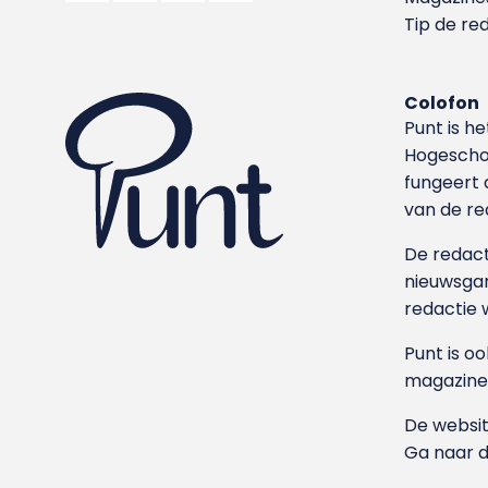
Tip de re
Colofon
Punt is h
Hoge­sch
fungeert 
van de re
De redacti
nieuwsgar
redactie 
Punt is o
magazine
De websit
Ga naar 