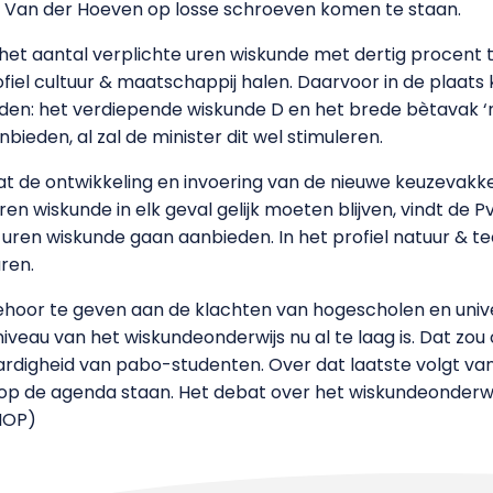
 Van der Hoeven op losse schroeven komen te staan.
r het aantal verplichte uren wiskunde met dertig procent
iel cultuur & maatschappij halen. Daarvoor in de plaats 
n: het verdiepende wiskunde D en het brede bètavak ‘nat
ieden, al zal de minister dit wel stimuleren.
 de ontwikkeling en invoering van de nieuwe keuzevakken
uren wiskunde in elk geval gelijk moeten blijven, vindt de P
 uren wiskunde gaan aanbieden. In het profiel natuur & t
ren.
hoor te geven aan de klachten van hogescholen en unive
iveau van het wiskundeonderwijs nu al te laag is. Dat zou 
digheid van pabo-studenten. Over dat laatste volgt van
 op de agenda staan. Het debat over het wiskundeonderw
HOP)