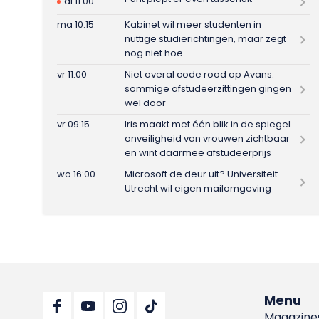
di 11:00
ma 10:15
Kabinet wil meer studenten in
nuttige studierichtingen, maar zegt
nog niet hoe
vr 11:00
Niet overal code rood op Avans:
sommige afstudeerzittingen gingen
wel door
vr 09:15
Iris maakt met één blik in de spiegel
onveiligheid van vrouwen zichtbaar
en wint daarmee afstudeerprijs
wo 16:00
Microsoft de deur uit? Universiteit
Utrecht wil eigen mailomgeving
Menu
Magazine