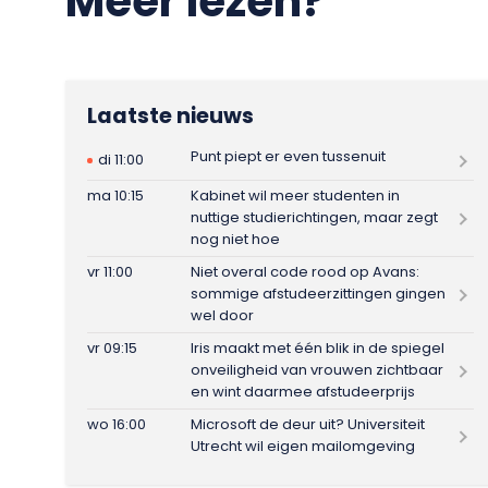
Meer lezen?
Laatste nieuws
Punt piept er even tussenuit
di 11:00
ma 10:15
Kabinet wil meer studenten in
nuttige studierichtingen, maar zegt
nog niet hoe
vr 11:00
Niet overal code rood op Avans:
sommige afstudeerzittingen gingen
wel door
vr 09:15
Iris maakt met één blik in de spiegel
onveiligheid van vrouwen zichtbaar
en wint daarmee afstudeerprijs
wo 16:00
Microsoft de deur uit? Universiteit
Utrecht wil eigen mailomgeving