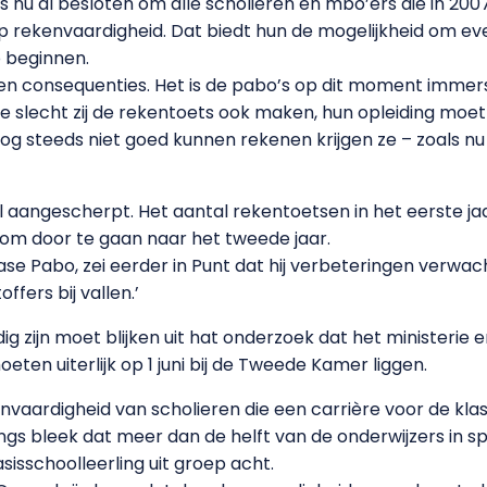
s nu al besloten om alle scholieren en mbo’ers die in 20
 rekenvaardigheid. Dat biedt hun de mogelijkheid om eve
 beginnen.
en consequenties. Het is de pabo’s op dit moment immer
oe slecht zij de rekentoets ook maken, hun opleiding moet
nog steeds niet goed kunnen rekenen krijgen ze – zoals n
l aangescherpt. Het aantal rekentoetsen in het eerste ja
 om door te gaan naar het tweede jaar.
se Pabo, zei eerder in Punt dat hij verbeteringen verwac
offers bij vallen.’
 zijn moet blijken uit hat onderzoek dat het ministerie 
ten uiterlijk op 1 juni bij de Tweede Kamer liggen.
envaardigheid van scholieren die een carrière voor de k
angs bleek dat meer dan de helft van de onderwijzers in s
isschoolleerling uit groep acht.