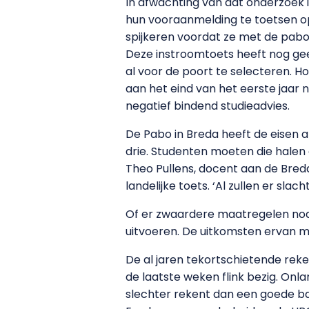
In afwachting van dat onderzoek i
hun vooraanmelding te toetsen op
spijkeren voordat ze met de pabo
Deze instroomtoets heeft nog ge
al voor de poort te selecteren. H
aan het eind van het eerste jaar 
negatief bindend studieadvies.
De Pabo in Breda heeft de eisen a
drie. Studenten moeten die halen
Theo Pullens, docent aan de Breda
landelijke toets. ‘Al zullen er slacht
Of er zwaardere maatregelen nodig
uitvoeren. De uitkomsten ervan moe
De al jaren tekortschietende rek
de laatste weken flink bezig. Onl
slechter rekent dan een goede bas