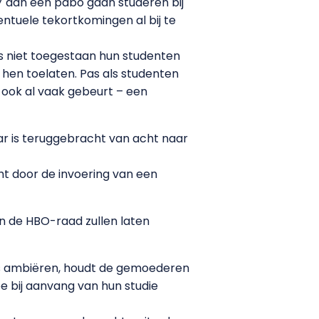
07 aan een pabo gaan studeren bij
ntuele tekortkomingen al bij te
s niet toegestaan hun studenten
 hen toelaten. Pas als studenten
u ook al vaak gebeurt – een
ar is teruggebracht van acht naar
ht door de invoering van een
en de HBO-raad zullen laten
las ambiëren, houdt de gemoederen
pe bij aanvang van hun studie