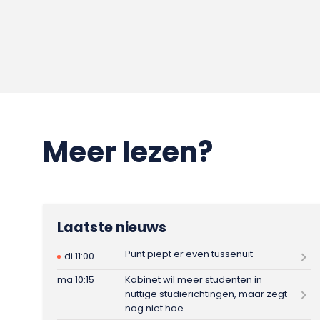
Meer lezen?
Laatste nieuws
Punt piept er even tussenuit
di 11:00
ma 10:15
Kabinet wil meer studenten in
nuttige studierichtingen, maar zegt
nog niet hoe