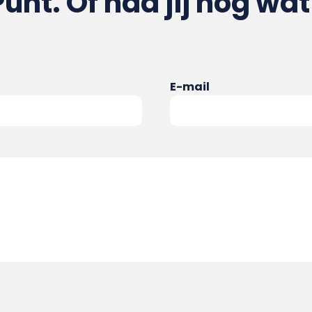
Punt. Of had jij nog wat
E-mail