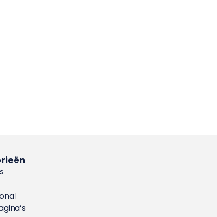
rieën
s
ional
gina’s