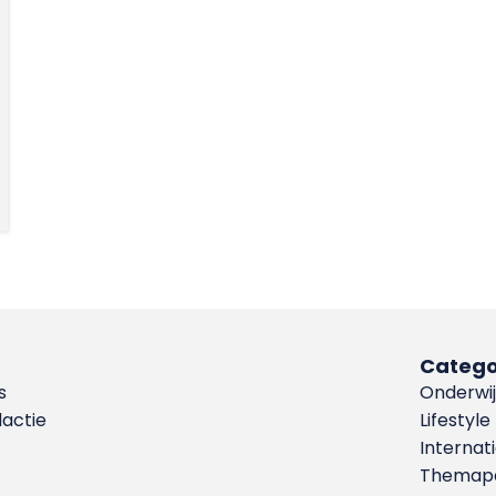
Catego
s
Onderwij
dactie
Lifestyle
Internat
Themapa