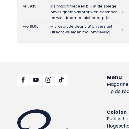
vr 09:15
Iris maakt met één blik in de spiegel
onveiligheid van vrouwen zichtbaar
en wint daarmee afstudeerprijs
wo 16:00
Microsoft de deur uit? Universiteit
Utrecht wil eigen mailomgeving
Menu
Magazine
Tip de re
Colofon
Punt is h
Hoge­sch