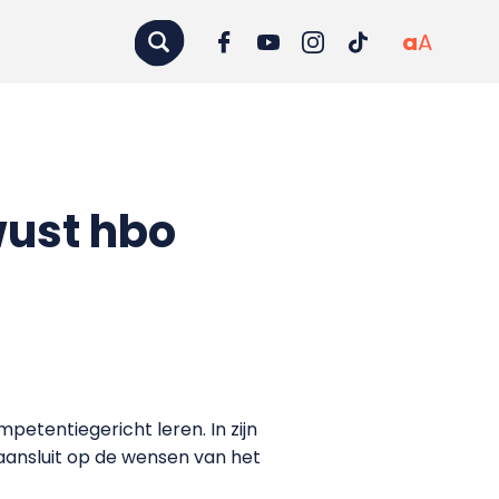
a
A
wust hbo
etentiegericht leren. In zijn
 aansluit op de wensen van het