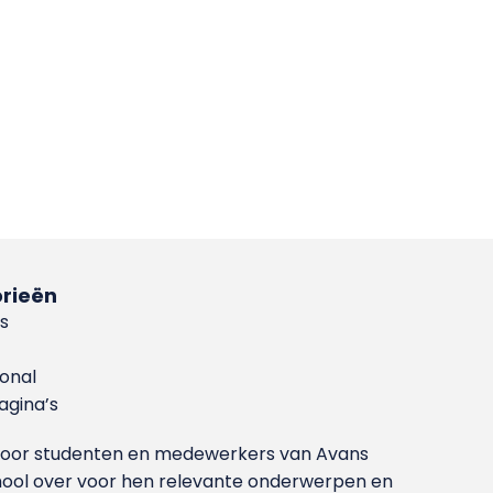
rieën
s
ional
gina’s
g voor studenten en medewerkers van Avans
ool over voor hen relevante onderwerpen en