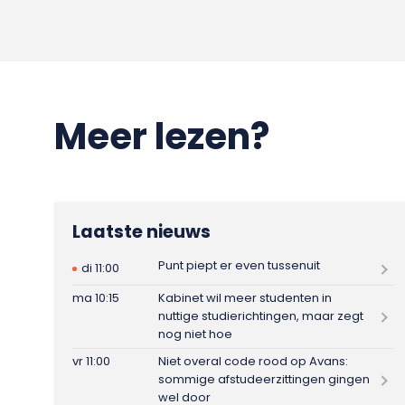
Meer lezen?
Laatste nieuws
Punt piept er even tussenuit
di 11:00
ma 10:15
Kabinet wil meer studenten in
nuttige studierichtingen, maar zegt
nog niet hoe
vr 11:00
Niet overal code rood op Avans:
sommige afstudeerzittingen gingen
wel door