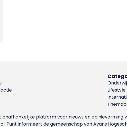
Catego
s
Onderwij
dactie
Lifestyle
Internat
Themapa
et onafhankelijke platform voor nieuws en opinievormin
ool. Punt informeert de gemeenschap van Avans Hogesch