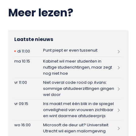
Meer lezen?
Laatste nieuws
Punt piept er even tussenuit
di 11:00
ma 10:15
Kabinet wil meer studenten in
nuttige studierichtingen, maar zegt
nog niet hoe
vr 11:00
Niet overal code rood op Avans:
sommige afstudeerzittingen gingen
wel door
vr 09:15
Iris maakt met één blik in de spiegel
onveiligheid van vrouwen zichtbaar
en wint daarmee afstudeerprijs
wo 16:00
Microsoft de deur uit? Universiteit
Utrecht wil eigen mailomgeving