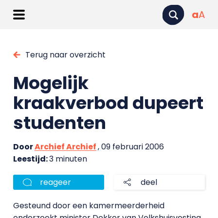
a
A
Terug naar overzicht
Mogelijk
kraakverbod dupeert
studenten
Door
Archief Archief
, 09 februari 2006
Leestijd:
3 minuten
reageer
deel
Gesteund door een kamermeerderheid
onderzoekt minister Dekker van Volkshuisvesting