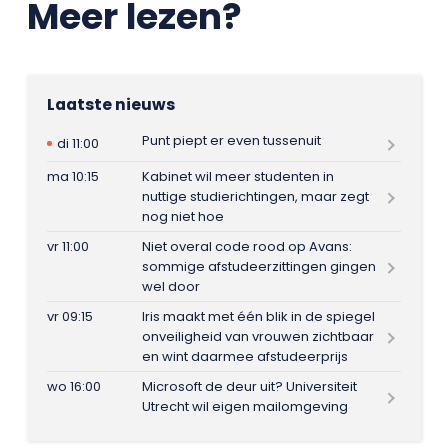
Meer lezen?
Laatste nieuws
Punt piept er even tussenuit
di 11:00
ma 10:15
Kabinet wil meer studenten in
nuttige studierichtingen, maar zegt
nog niet hoe
vr 11:00
Niet overal code rood op Avans:
sommige afstudeerzittingen gingen
wel door
vr 09:15
Iris maakt met één blik in de spiegel
onveiligheid van vrouwen zichtbaar
en wint daarmee afstudeerprijs
wo 16:00
Microsoft de deur uit? Universiteit
Utrecht wil eigen mailomgeving