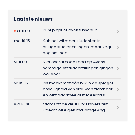
Laatste nieuws
Punt piept er even tussenuit
di 11:00
ma 10:15
Kabinet wil meer studenten in
nuttige studierichtingen, maar zegt
nog niet hoe
vr 11:00
Niet overal code rood op Avans:
sommige afstudeerzittingen gingen
wel door
vr 09:15
Iris maakt met één blik in de spiegel
onveiligheid van vrouwen zichtbaar
en wint daarmee afstudeerprijs
wo 16:00
Microsoft de deur uit? Universiteit
Utrecht wil eigen mailomgeving