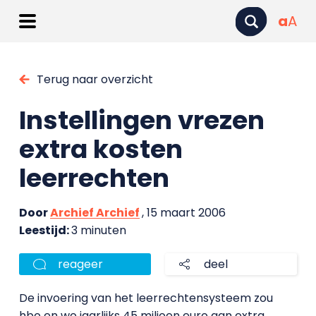
a
A
Terug naar overzicht
Instellingen vrezen
extra kosten
leerrechten
Door
Archief Archief
, 15 maart 2006
Leestijd:
3 minuten
reageer
deel
De invoering van het leerrechtensysteem zou
hbo en wo jaarlijks 45 miljoen euro aan extra