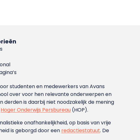
rieën
s
ional
gina’s
g voor studenten en medewerkers van Avans
ool over voor hen relevante onderwerpen en
derden is daarbij niet noodzakelijk de mening
t
Hoger Onderwijs Persbureau
(HOP).
nalistieke onafhankelijkheid, op basis van vrije
heid is geborgd door een
redactiestatuut
. De