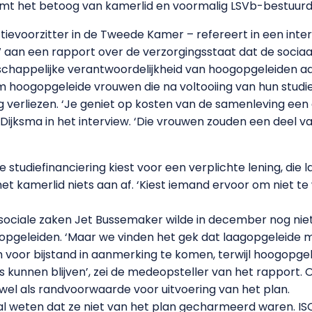
mt het betoog van kamerlid en voormalig LSVb-bestuurd
tievoorzitter in de Tweede Kamer – refereert in een int
an een rapport over de verzorgingsstaat dat de socia
happelijke verantwoordelijkheid van hoogopgeleiden aa
om hoogopgeleide vrouwen die na voltooiing van hun studie
 verliezen. ‘Je geniet op kosten van de samenleving een d
s Dijksma in het interview. ‘Die vrouwen zouden een deel v
e studiefinanciering kiest voor een verplichte lening, die
et kamerlid niets aan af. ‘Kiest iemand ervoor om niet te
ociale zaken Jet Bussemaker wilde in december nog niet
geleiden. ‘Maar we vinden het gek dat laagopgeleide mi
oor bijstand in aanmerking te komen, terwijl hoogopge
kunnen blijven’, zei de medeopsteller van het rapport.
el als randvoorwaarde voor uitvoering van het plan.
l weten dat ze niet van het plan gecharmeerd waren. ISO