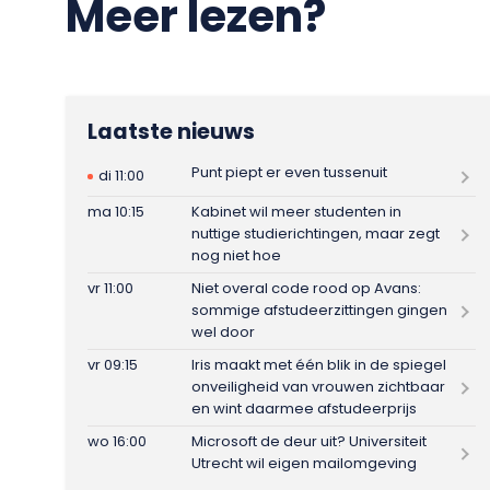
Meer lezen?
Laatste nieuws
Punt piept er even tussenuit
di 11:00
ma 10:15
Kabinet wil meer studenten in
nuttige studierichtingen, maar zegt
nog niet hoe
vr 11:00
Niet overal code rood op Avans:
sommige afstudeerzittingen gingen
wel door
vr 09:15
Iris maakt met één blik in de spiegel
onveiligheid van vrouwen zichtbaar
en wint daarmee afstudeerprijs
wo 16:00
Microsoft de deur uit? Universiteit
Utrecht wil eigen mailomgeving