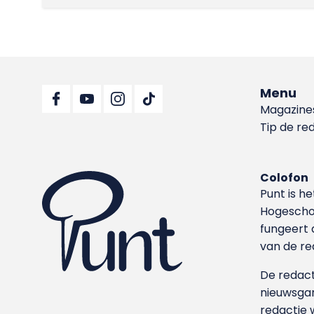
Menu
Magazine
Tip de re
Colofon
Punt is h
Hoge­sch
fungeert 
van de re
De redacti
nieuwsgar
redactie 