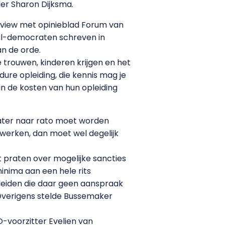
er Sharon Dijksma.
erview met opinieblad Forum van
al-democraten schreven in
n de orde.
 trouwen, kinderen krijgen en het
ure opleiding, die kennis mag je
an de kosten van hun opleiding
 later naar rato moet worden
 werken, dan moet wel degelijk
 praten over mogelijke sancties
nima aan een hele rits
leiden die daar geen aanspraak
 Overigens stelde Bussemaker
-voorzitter Evelien van