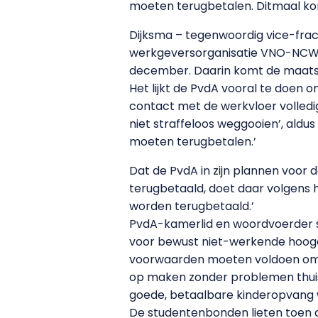
moeten terugbetalen. Ditmaal ko
Dijksma – tegenwoordig vice-frac
werkgeversorganisatie VNO-NCW a
december. Daarin komt de maatsc
Het lijkt de PvdA vooral te doen 
contact met de werkvloer volledig
niet straffeloos weggooien’, aldu
moeten terugbetalen.’
Dat de PvdA in zijn plannen voor d
terugbetaald, doet daar volgens h
worden terugbetaald.’
PvdA-kamerlid en woordvoerder s
voor bewust niet-werkende hoogop
voorwaarden moeten voldoen om v
op maken zonder problemen thuis 
goede, betaalbare kinderopvang w
De studentenbonden lieten toen a