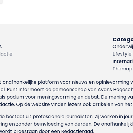
Catego
s
Onderwij
dactie
Lifestyle
Internat
Themapa
et onafhankelijke platform voor nieuws en opinievormin
ool. Punt informeert de gemeenschap van Avans Hogesch
als podium voor meningsvorming en debat. De mening van 
dactie. Op de website vinden lezers ook artikelen van he
e bestaat uit professionele journalisten. Zij werken in jour
ing en zonder beïnvloeding van derden. De onafhankelijk
wordt bijgestaan door een Redactieraad.