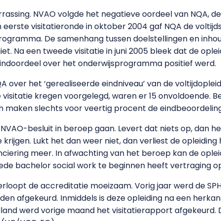
rrassing. NVAO volgde het negatieve oordeel van NQA, de 
 eerste visitatieronde in oktober 2004 gaf NQA de voltij
rogramma. De samenhang tussen doelstellingen en inho
t. Na een tweede visitatie in juni 2005 bleek dat de ople
indoordeel over het onderwijsprogramma positief werd.
A over het ‘gerealiseerde eindniveau’ van de voltijdople
 visitatie kregen voorgelegd, waren er 15 onvoldoende. B
en maken slechts voor veertig procent de eindbeoordelin
 NVAO-besluit in beroep gaan. Levert dat niets op, dan hee
ijgen. Lukt het dan weer niet, dan verliest de opleiding
nciering meer. In afwachting van het beroep kan de oplei
e bachelor social work te beginnen heeft vertraging o
rloopt de accreditatie moeizaam. Vorig jaar werd de SPH-
en afgekeurd. Inmiddels is deze opleiding na een herka
land werd vorige maand het visitatierapport afgekeurd. D