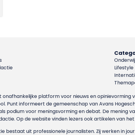
Catego
s
Onderwij
dactie
Lifestyle
Internat
Themapa
et onafhankelijke platform voor nieuws en opinievormin
ool. Punt informeert de gemeenschap van Avans Hogesch
als podium voor meningsvorming en debat. De mening van 
dactie. Op de website vinden lezers ook artikelen van he
e bestaat uit professionele journalisten. Zij werken in jour