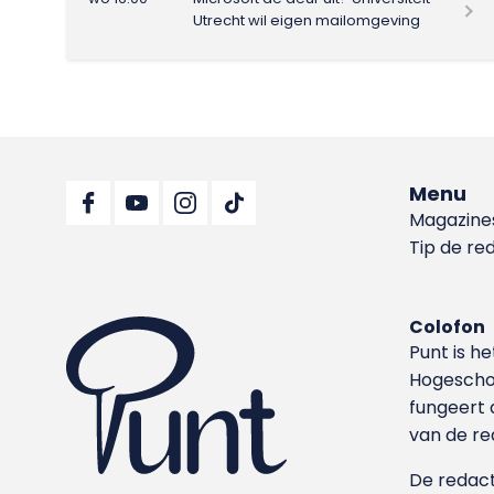
Utrecht wil eigen mailomgeving
Menu
Magazine
Tip de re
Colofon
Punt is h
Hoge­sch
fungeert 
van de re
De redacti