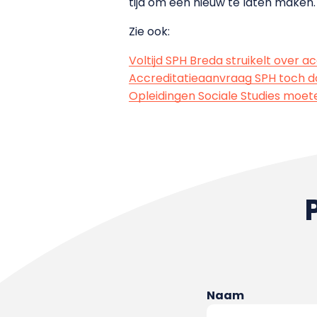
tijd om een nieuw te laten maken
Zie ook:
Voltijd SPH Breda struikelt over ac
Accreditatieaanvraag SPH toch do
Opleidingen Sociale Studies moet
Naam