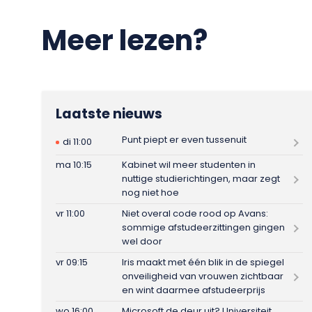
Meer lezen?
Laatste nieuws
Punt piept er even tussenuit
di 11:00
ma 10:15
Kabinet wil meer studenten in
nuttige studierichtingen, maar zegt
nog niet hoe
vr 11:00
Niet overal code rood op Avans:
sommige afstudeerzittingen gingen
wel door
vr 09:15
Iris maakt met één blik in de spiegel
onveiligheid van vrouwen zichtbaar
en wint daarmee afstudeerprijs
wo 16:00
Microsoft de deur uit? Universiteit