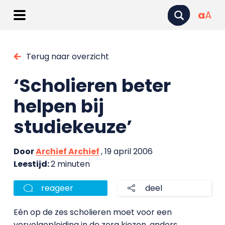
a
A
Terug naar overzicht
‘Scholieren beter
helpen bij
studiekeuze’
Door
Archief Archief
, 19 april 2006
Leestijd:
2 minuten
reageer
deel
Eén op de zes scholieren moet voor een
vervolgopleiding in de zorg kiezen, anders