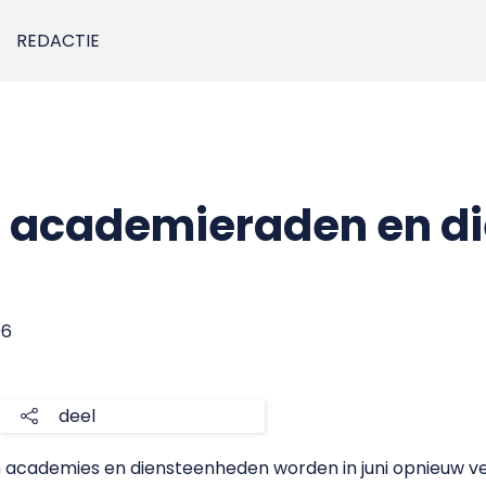
REDACTIE
n academieraden en d
06
deel
ademies en diensteenheden worden in juni opnieuw verk