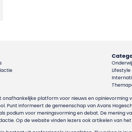
Catego
s
Onderwij
dactie
Lifestyle
Internat
Themapa
et onafhankelijke platform voor nieuws en opinievormin
ool. Punt informeert de gemeenschap van Avans Hogesch
als podium voor meningsvorming en debat. De mening van 
dactie. Op de website vinden lezers ook artikelen van he