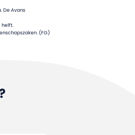
. De Avans
helft.
genschapszaken. (FG)
?