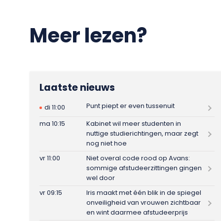
Meer lezen?
Laatste nieuws
Punt piept er even tussenuit
di 11:00
ma 10:15
Kabinet wil meer studenten in
nuttige studierichtingen, maar zegt
nog niet hoe
vr 11:00
Niet overal code rood op Avans:
sommige afstudeerzittingen gingen
wel door
vr 09:15
Iris maakt met één blik in de spiegel
onveiligheid van vrouwen zichtbaar
en wint daarmee afstudeerprijs