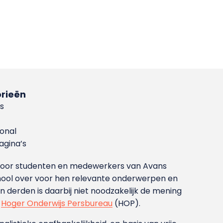
rieën
s
ional
gina’s
g voor studenten en medewerkers van Avans
ool over voor hen relevante onderwerpen en
derden is daarbij niet noodzakelijk de mening
t
Hoger Onderwijs Persbureau
(HOP).