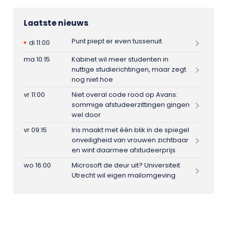
Laatste nieuws
Punt piept er even tussenuit
di 11:00
ma 10:15
Kabinet wil meer studenten in
nuttige studierichtingen, maar zegt
nog niet hoe
vr 11:00
Niet overal code rood op Avans:
sommige afstudeerzittingen gingen
wel door
vr 09:15
Iris maakt met één blik in de spiegel
onveiligheid van vrouwen zichtbaar
en wint daarmee afstudeerprijs
wo 16:00
Microsoft de deur uit? Universiteit
Utrecht wil eigen mailomgeving