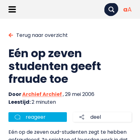
a
A
Terug naar overzicht
Eén op zeven
studenten geeft
fraude toe
Door
Archief Archief
, 29 mei 2006
Leestijd:
2 minuten
reageer
deel
Eén op de zeven oud-studenten zegt te hebben
gefraudeerd. Ze spiekten of leverden werk in dat