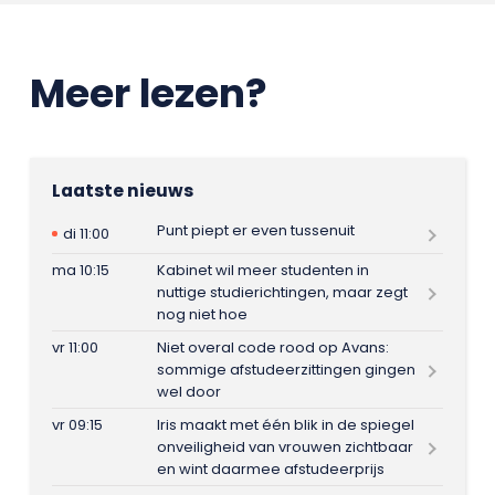
Meer lezen?
Laatste nieuws
Punt piept er even tussenuit
di 11:00
ma 10:15
Kabinet wil meer studenten in
nuttige studierichtingen, maar zegt
nog niet hoe
vr 11:00
Niet overal code rood op Avans:
sommige afstudeerzittingen gingen
wel door
vr 09:15
Iris maakt met één blik in de spiegel
onveiligheid van vrouwen zichtbaar
en wint daarmee afstudeerprijs