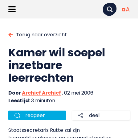
a
A
Terug naar overzicht
Kamer wil soepel
inzetbare
leerrechten
Door
Archief Archief
, 02 mei 2006
Leestijd:
3 minuten
reageer
deel
Staatssecretaris Rutte zal zijn
leerrechtenplannen op een aantal punten