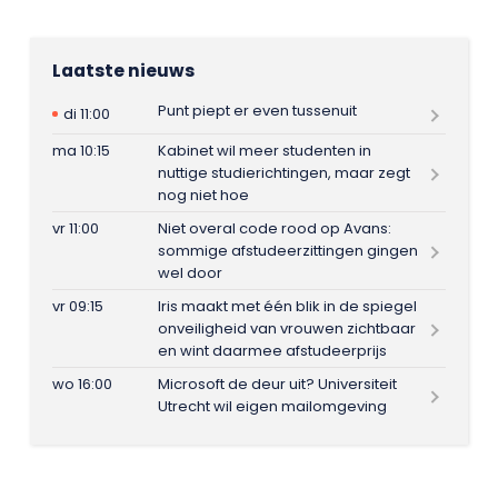
Laatste nieuws
Punt piept er even tussenuit
di 11:00
ma 10:15
Kabinet wil meer studenten in
nuttige studierichtingen, maar zegt
nog niet hoe
vr 11:00
Niet overal code rood op Avans:
sommige afstudeerzittingen gingen
wel door
vr 09:15
Iris maakt met één blik in de spiegel
onveiligheid van vrouwen zichtbaar
en wint daarmee afstudeerprijs
wo 16:00
Microsoft de deur uit? Universiteit
Utrecht wil eigen mailomgeving