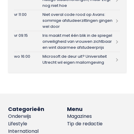
nog niet hoe
vr 11:00
Niet overal code rood op Avans:
sommige afstudeerzittingen gingen
wel door
vr 09:15
Iris maakt met één blik in de spiegel
onveiligheid van vrouwen zichtbaar
en wint daarmee afstudeerprijs
wo 16:00
Microsoft de deur uit? Universiteit
Utrecht wil eigen mailomgeving
Categorieën
Menu
Onderwijs
Magazines
Lifestyle
Tip de redactie
International