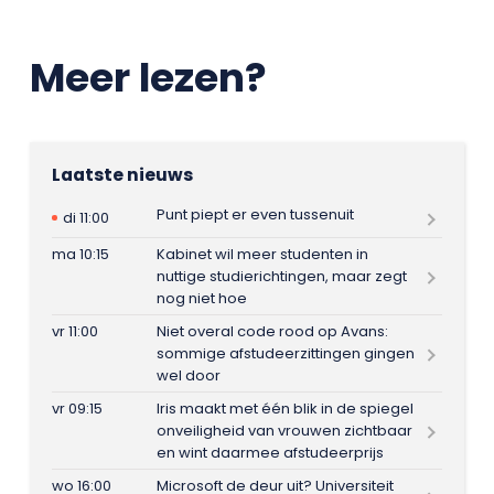
Meer lezen?
Laatste nieuws
Punt piept er even tussenuit
di 11:00
ma 10:15
Kabinet wil meer studenten in
nuttige studierichtingen, maar zegt
nog niet hoe
vr 11:00
Niet overal code rood op Avans:
sommige afstudeerzittingen gingen
wel door
vr 09:15
Iris maakt met één blik in de spiegel
onveiligheid van vrouwen zichtbaar
en wint daarmee afstudeerprijs
wo 16:00
Microsoft de deur uit? Universiteit