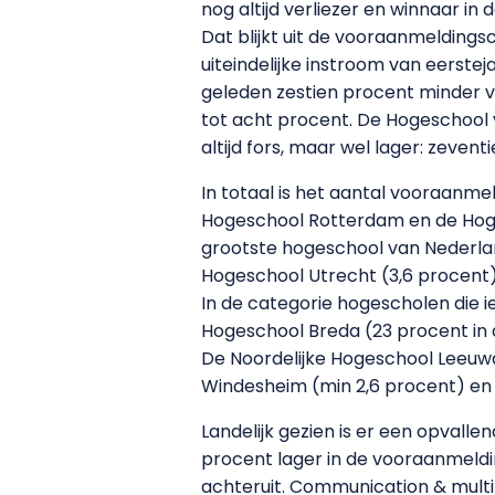
nog altijd verliezer en winnaar in
Dat blijkt uit de vooraanmeldings
uiteindelijke instroom van eerste
geleden zestien procent minder v
tot acht procent. De Hogeschool 
altijd fors, maar wel lager: zevent
In totaal is het aantal vooraanme
Hogeschool Rotterdam en de Hoge
grootste hogeschool van Nederlan
Hogeschool Utrecht (3,6 procent)
In de categorie hogescholen die i
Hogeschool Breda (23 procent in d
De Noordelijke Hogeschool Leeuwa
Windesheim (min 2,6 procent) en d
Landelijk gezien is er een opvalle
procent lager in de vooraanmel
achteruit. Communication & multi