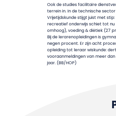
Ook de studies facilitaire dienstv
terrein in. In de technische sec
Vrijetijdskunde stijgt juist met s
recreatief onderwijs schiet tot n
omhoog), voeding & diëtiek (27 p
Bij de lerarenopleidingen is gymna
negen procent. Er zijn acht proce
opleiding tot leraar wiskunde: de
vooraanmeldingen van meer dan de
jaar. (BB/HOP)