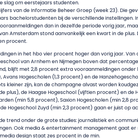
 de slag om eerstejaars studenten.
cijfers van de Informatie Beheer Groep (week 23). Die gev
jaars bachelorstudenten bij de verschillende instellingen
ooraanmeldingen dan in dezelfde periode vorig jaar, maa
van Amsterdam stond aanvankelijk een kwart in de plus.
ien procent.
ldingen in het hbo vier procent hoger dan vorig jaar. Van
school van Arnhem en Nijmegen boven dat percentage. Zi
d, blijft met 2,8 procent extra vooraanmeldingen onder 
, Avans Hogescholen (1,3 procent) en de Hanzehogeschoo
ets kleiner zijn, kan de champagne alvast worden koudgez
e plus), de Haagse Hogeschool (vijftien procent) en de 
rden (min 5,8 procent), Saxion Hogescholen (min 2,8 pro
e Hogeschool Zuyd (min 2,3 procent) gaan er juist op ac
nde trend onder de grote studies: journalistiek en commun
dingen. Ook media & entertainment management gaat e
media design staat zes procent in de min.