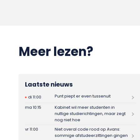
Meer lezen?
Laatste nieuws
Punt piept er even tussenuit
di 11:00
ma 10:15
Kabinet wil meer studenten in
nuttige studierichtingen, maar zegt
nog niet hoe
vr 11:00
Niet overal code rood op Avans:
sommige afstudeerzittingen gingen