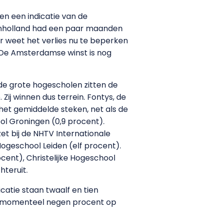
en een indicatie van de
. Inholland had een paar maanden
r weet het verlies nu te beperken
 De Amsterdamse winst is nog
 de grote hogescholen zitten de
j winnen dus terrein. Fontys, de
het gemiddelde steken, net als de
l Groningen (0,9 procent).
et bij de NHTV Internationale
Hogeschool Leiden (elf procent).
cent), Christelijke Hogeschool
hteruit.
icatie staan twaalf en tien
r momenteel negen procent op