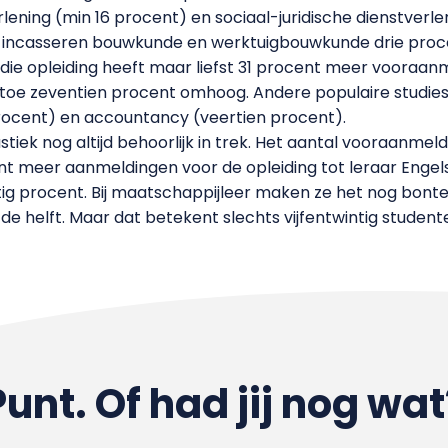
erlening (min 16 procent) en sociaal-juridische dienstverl
tor incasseren bouwkunde en werktuigbouwkunde drie pr
tip: die opleiding heeft maar liefst 31 procent meer vooraa
u toe zeventien procent omhoog. Andere populaire studies
rocent) en accountancy (veertien procent).
stiek nog altijd behoorlijk in trek. Het aantal vooraanme
nt meer aanmeldingen voor de opleiding tot leraar Engels
rtig procent. Bij maatschappijleer maken ze het nog bont
 helft. Maar dat betekent slechts vijfentwintig studente
Punt. Of had jij nog wat