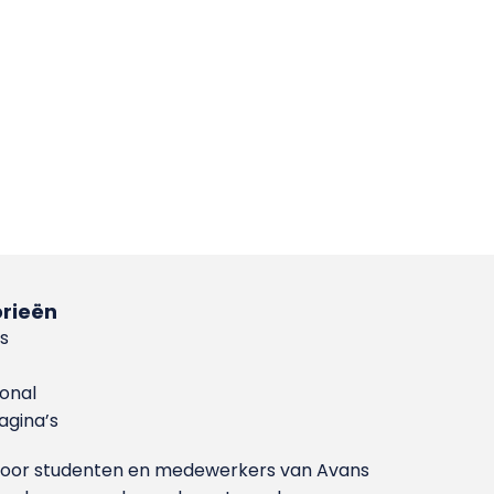
rieën
s
ional
gina’s
g voor studenten en medewerkers van Avans