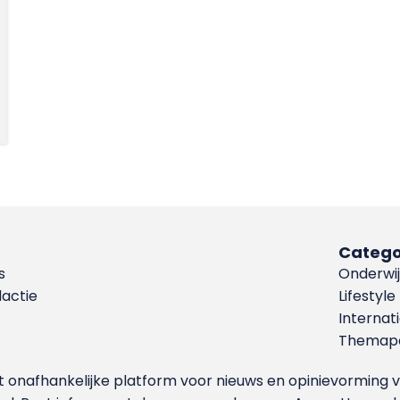
Catego
s
Onderwij
dactie
Lifestyle
Internat
Themapa
et onafhankelijke platform voor nieuws en opinievormin