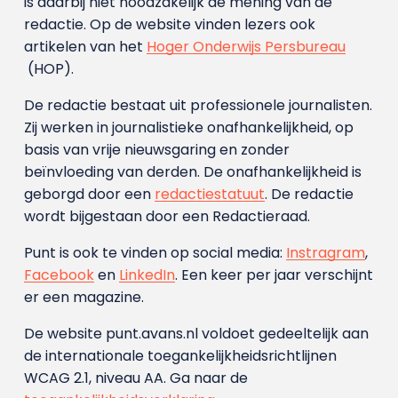
is daarbij niet noodzakelijk de mening van de
redactie. Op de website vinden lezers ook
artikelen van het
Hoger Onderwijs Persbureau
(HOP).
De redactie bestaat uit professionele journalisten.
Zij werken in journalistieke onafhankelijkheid, op
basis van vrije nieuwsgaring en zonder
beïnvloeding van derden. De onafhankelijkheid is
geborgd door een
redactiestatuut
. De redactie
wordt bijgestaan door een Redactieraad.
Punt is ook te vinden op social media:
Instragram
,
Facebook
en
LinkedIn
. Een keer per jaar verschijnt
er een magazine.
De website punt.avans.nl voldoet gedeeltelijk aan
de internationale toegankelijkheidsrichtlijnen
WCAG 2.1, niveau AA. Ga naar de