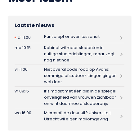
Laatste nieuws
Punt piept er even tussenuit
di 11:00
ma 10:15
Kabinet wil meer studenten in
nuttige studierichtingen, maar zegt
nog niet hoe
vr 11:00
Niet overal code rood op Avans:
sommige afstudeerzittingen gingen
wel door
vr 09:15
Iris maakt met één blik in de spiegel
onveiligheid van vrouwen zichtbaar
en wint daarmee afstudeerprijs
wo 16:00
Microsoft de deur uit? Universiteit
Utrecht wil eigen mailomgeving