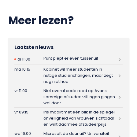
Meer lezen?
Laatste nieuws
Punt piept er even tussenuit
di 11:00
ma 10:15
Kabinet wil meer studenten in
nuttige studierichtingen, maar zegt
nog niet hoe
vr 11:00
Niet overal code rood op Avans:
sommige afstudeerzittingen gingen
wel door
vr 09:15
Iris maakt met één blik in de spiegel
onveiligheid van vrouwen zichtbaar
en wint daarmee afstudeerprijs
wo 16:00
Microsoft de deur uit? Universiteit