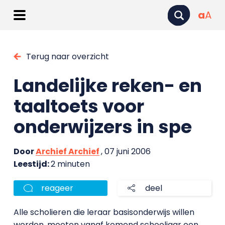
a
A
Terug naar overzicht
Landelijke reken- en
taaltoets voor
onderwijzers in spe
Door
Archief Archief
, 07 juni 2006
Leestijd:
2 minuten
reageer
deel
Alle scholieren die leraar basisonderwijs willen
worden, moeten vanaf komend schooljaar een