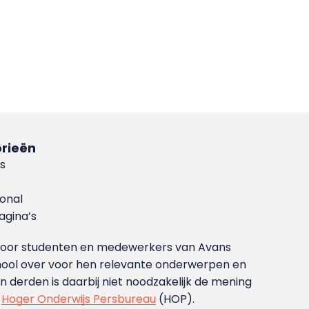
rieën
s
ional
gina’s
g voor studenten en medewerkers van Avans
ool over voor hen relevante onderwerpen en
derden is daarbij niet noodzakelijk de mening
t
Hoger Onderwijs Persbureau
(HOP).