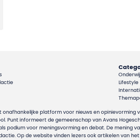
Catego
s
Onderwij
dactie
Lifestyle
Internat
Themapa
et onafhankelijke platform voor nieuws en opinievormin
ool. Punt informeert de gemeenschap van Avans Hogesch
als podium voor meningsvorming en debat. De mening van 
dactie. Op de website vinden lezers ook artikelen van he