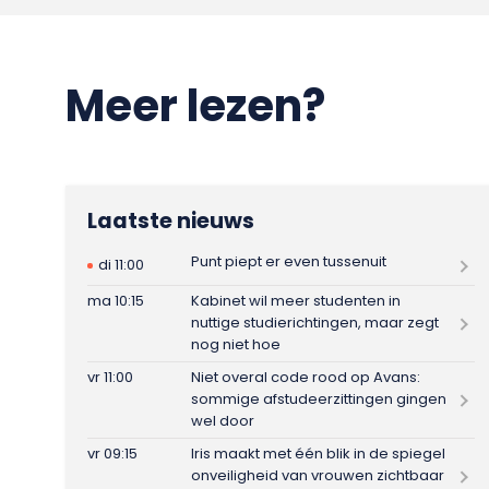
Meer lezen?
Laatste nieuws
Punt piept er even tussenuit
di 11:00
ma 10:15
Kabinet wil meer studenten in
nuttige studierichtingen, maar zegt
nog niet hoe
vr 11:00
Niet overal code rood op Avans:
sommige afstudeerzittingen gingen
wel door
vr 09:15
Iris maakt met één blik in de spiegel
onveiligheid van vrouwen zichtbaar