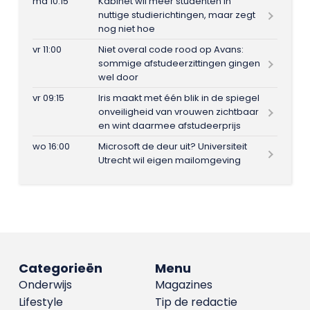
ma 10:15
Kabinet wil meer studenten in
nuttige studierichtingen, maar zegt
nog niet hoe
vr 11:00
Niet overal code rood op Avans:
sommige afstudeerzittingen gingen
wel door
vr 09:15
Iris maakt met één blik in de spiegel
onveiligheid van vrouwen zichtbaar
en wint daarmee afstudeerprijs
wo 16:00
Microsoft de deur uit? Universiteit
Utrecht wil eigen mailomgeving
Categorieën
Menu
Onderwijs
Magazines
Lifestyle
Tip de redactie