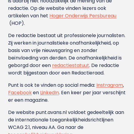
is daarbij niet noodzakelijk de mening van de
redactie. Op de website vinden lezers ook
artikelen van het
Hoger Onderwijs Persbureau
(HOP).
De redactie bestaat uit professionele journalisten.
Zij werken in journalistieke onafhankelijkheid, op
basis van vrije nieuwsgaring en zonder
beïnvloeding van derden. De onafhankelijkheid is
geborgd door een
redactiestatuut
. De redactie
wordt bijgestaan door een Redactieraad.
Punt is ook te vinden op social media:
Instragram
,
Facebook
en
LinkedIn
. Een keer per jaar verschijnt
er een magazine.
De website punt.avans.nl voldoet gedeeltelijk aan
de internationale toegankelijkheidsrichtlijnen
WCAG 2.1, niveau AA. Ga naar de