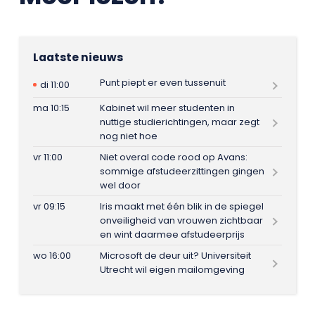
Laatste nieuws
Punt piept er even tussenuit
di 11:00
ma 10:15
Kabinet wil meer studenten in
nuttige studierichtingen, maar zegt
nog niet hoe
vr 11:00
Niet overal code rood op Avans:
sommige afstudeerzittingen gingen
wel door
vr 09:15
Iris maakt met één blik in de spiegel
onveiligheid van vrouwen zichtbaar
en wint daarmee afstudeerprijs
wo 16:00
Microsoft de deur uit? Universiteit
Utrecht wil eigen mailomgeving