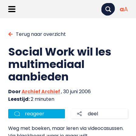
a
A
Terug naar overzicht
Social Work wil les
multimediaal
aanbieden
Door
Archief Archief
, 30 juni 2006
Leestijd:
2 minuten
reageer
deel
Weg met boeken, maar leren via videocasussen.
Via blackboard, waar je maar wilt.