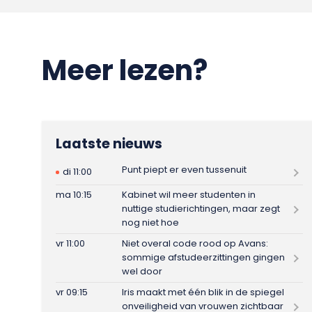
Meer lezen?
Laatste nieuws
Punt piept er even tussenuit
di 11:00
ma 10:15
Kabinet wil meer studenten in
nuttige studierichtingen, maar zegt
nog niet hoe
vr 11:00
Niet overal code rood op Avans:
sommige afstudeerzittingen gingen
wel door
vr 09:15
Iris maakt met één blik in de spiegel
onveiligheid van vrouwen zichtbaar