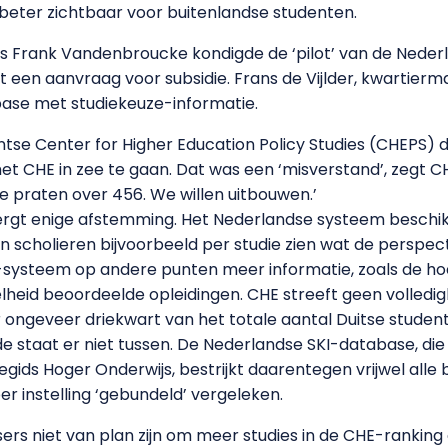
beter zichtbaar voor buitenlandse studenten.
s Frank Vandenbroucke kondigde de ‘pilot’ van de Neder
gt een aanvraag voor subsidie. Frans de Vijlder, kwartier
base met studiekeuze-informatie.
ntse Center for Higher Education Policy Studies (CHEPS)
t CHE in zee te gaan. Dat was een ‘misverstand’, zegt C
we praten over 456. We willen uitbouwen.’
 vergt enige afstemming. Het Nederlandse systeem beschi
n scholieren bijvoorbeeld per studie zien wat de perspect
systeem op andere punten meer informatie, zoals de hoe
lheid beoordeelde opleidingen. CHE streeft geen volledighe
 ongeveer driekwart van het totale aantal Duitse student
de staat er niet tussen. De Nederlandse SKI-database, die
gids Hoger Onderwijs, bestrijkt daarentegen vrijwel alle
r instelling ‘gebundeld’ vergeleken.
sers niet van plan zijn om meer studies in de CHE-rankin