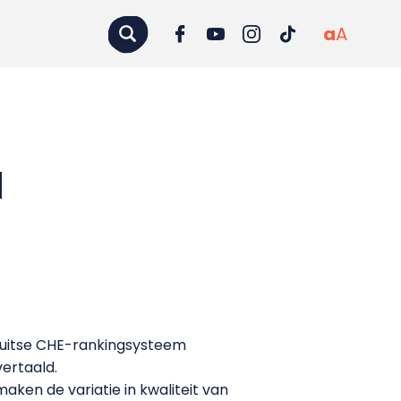
a
A
l
Duitse CHE-rankingsysteem
ertaald.
aken de variatie in kwaliteit van