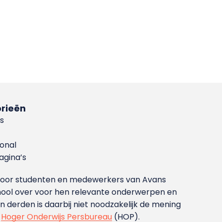
rieën
s
ional
gina’s
g voor studenten en medewerkers van Avans
ool over voor hen relevante onderwerpen en
derden is daarbij niet noodzakelijk de mening
t
Hoger Onderwijs Persbureau
(HOP).