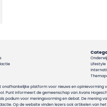
Catego
s
Onderwij
dactie
Lifestyle
Internat
Themapa
et onafhankelijke platform voor nieuws en opinievormin
ool. Punt informeert de gemeenschap van Avans Hogesch
als podium voor meningsvorming en debat. De mening van 
dactie. Op de website vinden lezers ook artikelen van he