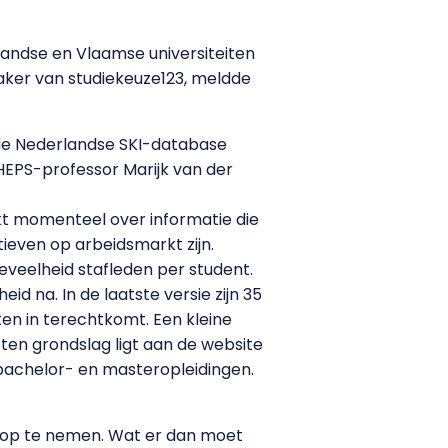
landse en Vlaamse universiteiten
maker van studiekeuze123, meldde
 de Nederlandse SKI-database
HEPS-professor Marijk van der
kt momenteel over informatie die
ieven op arbeidsmarkt zijn.
veelheid stafleden per student.
id na. In de laatste versie zijn 35
en in terechtkomt. Een kleine
 ten grondslag ligt aan de website
 bachelor- en masteropleidingen.
g op te nemen. Wat er dan moet