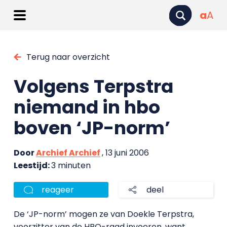
a
A
Terug naar overzicht
Volgens Terpstra
niemand in hbo
boven ‘JP-norm’
Door
Archief Archief
, 13 juni 2006
Leestijd:
3 minuten
reageer
deel
De ‘JP-norm’ mogen ze van Doekle Terpstra,
voorzitter van de HBO-raad invoeren, want