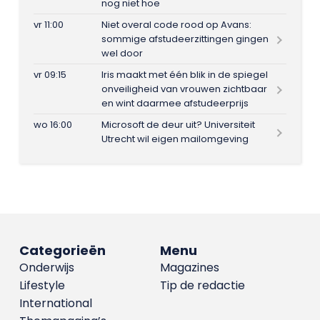
nog niet hoe
vr 11:00
Niet overal code rood op Avans:
sommige afstudeerzittingen gingen
wel door
vr 09:15
Iris maakt met één blik in de spiegel
onveiligheid van vrouwen zichtbaar
en wint daarmee afstudeerprijs
wo 16:00
Microsoft de deur uit? Universiteit
Utrecht wil eigen mailomgeving
Categorieën
Menu
Onderwijs
Magazines
Lifestyle
Tip de redactie
International