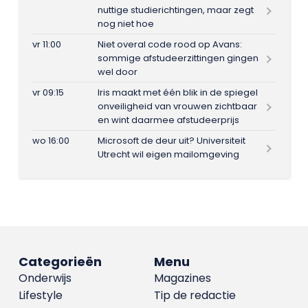
nuttige studierichtingen, maar zegt
nog niet hoe
vr 11:00
Niet overal code rood op Avans:
sommige afstudeerzittingen gingen
wel door
vr 09:15
Iris maakt met één blik in de spiegel
onveiligheid van vrouwen zichtbaar
en wint daarmee afstudeerprijs
wo 16:00
Microsoft de deur uit? Universiteit
Utrecht wil eigen mailomgeving
Categorieën
Menu
Onderwijs
Magazines
Lifestyle
Tip de redactie