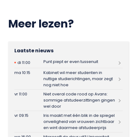
Meer lezen?
Laatste nieuws
Punt piept er even tussenuit
di 11:00
ma 10:15
Kabinet wil meer studenten in
nuttige studierichtingen, maar zegt
nog niet hoe
vr 11:00
Niet overal code rood op Avans:
sommige afstudeerzittingen gingen
wel door
vr 09:15
Iris maakt met één blik in de spiegel
onveiligheid van vrouwen zichtbaar
en wint daarmee afstudeerprijs
wo 16:00
Microsoft de deur uit? Universiteit