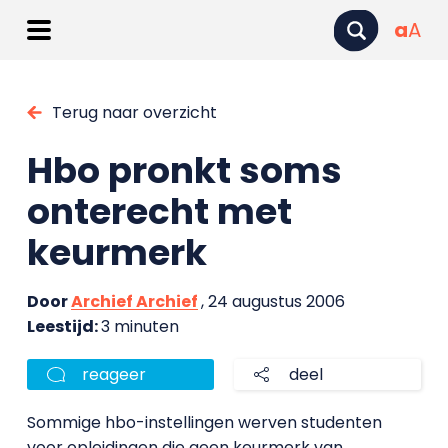
a
A
Terug naar overzicht
Hbo pronkt soms
onterecht met
keurmerk
Door
Archief Archief
, 24 augustus 2006
Leestijd:
3 minuten
reageer
deel
Sommige hbo-instellingen werven studenten
voor opleidingen die geen keurmerk van