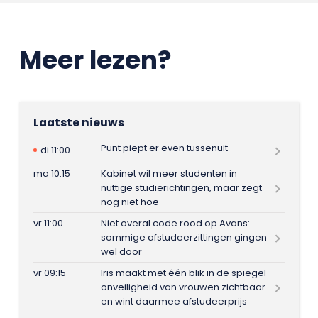
Meer lezen?
Laatste nieuws
Punt piept er even tussenuit
di 11:00
ma 10:15
Kabinet wil meer studenten in
nuttige studierichtingen, maar zegt
nog niet hoe
vr 11:00
Niet overal code rood op Avans:
sommige afstudeerzittingen gingen
wel door
vr 09:15
Iris maakt met één blik in de spiegel
onveiligheid van vrouwen zichtbaar
en wint daarmee afstudeerprijs