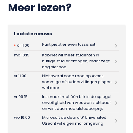
Meer lezen?
Laatste nieuws
Punt piept er even tussenuit
di 11:00
ma 10:15
Kabinet wil meer studenten in
nuttige studierichtingen, maar zegt
nog niet hoe
vr 11:00
Niet overal code rood op Avans:
sommige afstudeerzittingen gingen
wel door
vr 09:15
Iris maakt met één blik in de spiegel
onveiligheid van vrouwen zichtbaar
en wint daarmee afstudeerprijs
wo 16:00
Microsoft de deur uit? Universiteit
Utrecht wil eigen mailomgeving