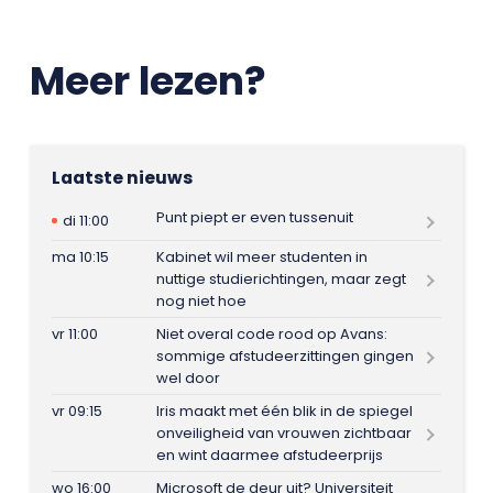
Meer lezen?
Laatste nieuws
Punt piept er even tussenuit
di 11:00
ma 10:15
Kabinet wil meer studenten in
nuttige studierichtingen, maar zegt
nog niet hoe
vr 11:00
Niet overal code rood op Avans:
sommige afstudeerzittingen gingen
wel door
vr 09:15
Iris maakt met één blik in de spiegel
onveiligheid van vrouwen zichtbaar
en wint daarmee afstudeerprijs
wo 16:00
Microsoft de deur uit? Universiteit