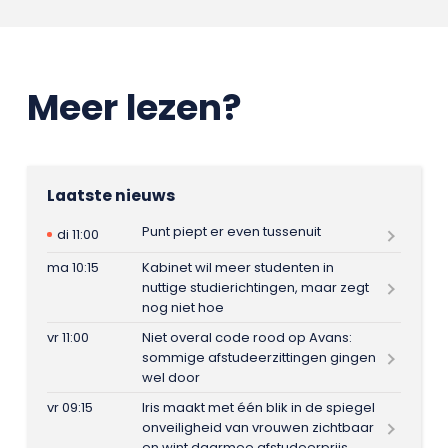
Meer lezen?
Laatste nieuws
Punt piept er even tussenuit
di 11:00
ma 10:15
Kabinet wil meer studenten in
nuttige studierichtingen, maar zegt
nog niet hoe
vr 11:00
Niet overal code rood op Avans:
sommige afstudeerzittingen gingen
wel door
vr 09:15
Iris maakt met één blik in de spiegel
onveiligheid van vrouwen zichtbaar
en wint daarmee afstudeerprijs