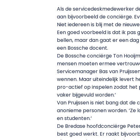
Als de servicedeskmedewerker de 
aan bijvoorbeeld de conciërge. Eve
Niet iedereen is blij met de nie
Een goed voorbeeld is dat ik pas
bellen, maar dan gaat er een dag v
een Bossche docent.
De Bossche conciërge Ton Hooijman
mensen moeten ermee vertrouwd r
Servicemanager Bas van Pruijsse
wennen. Maar uiteindelijk levert 
pro-actief op inspelen zodat het 
vaker bijgevuld worden.’
Van Pruijssen is niet bang dat de
anonieme personen worden. ‘Ze 
en studenten.’
De Bredase hoofdconciërge Peter 
best goed werkt. Er raakt bijvoo