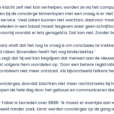
klacht zelf niet kan verhelpen, worden ze via het comp
n bij de conciërge binnenlopen met een vraag, is er niet 
uwe service. ‘Veel zaken kunnen niet wachten, daarvoor 
 geleden in een lokaal moest lesgeven waar geen schrijfb
oorbij voordat er iets geregeld is. Dat kan niet. Zonder bo
s vindt dat het nog te vroeg is om conclusies te trekken
aken. Bovendien heeft het nog kinderziektes.’
n zegt dat hij wel kan begrijpen dat mensen aan de nie
het volgens hem voordelen op. ‘Door een betere registrat
probleem niet meer ontstaat. Als bijvoorbeeld telkens he
 conciërges, doordat klachten niet meer rechtstreeks bi
lopen de hele dag door het gebouw en communiceren da
Faber is tevreden over 8888. ‘Ik moest er eventjes aan
rbeeld minder zoek. Eerst werden conciërges op de gang