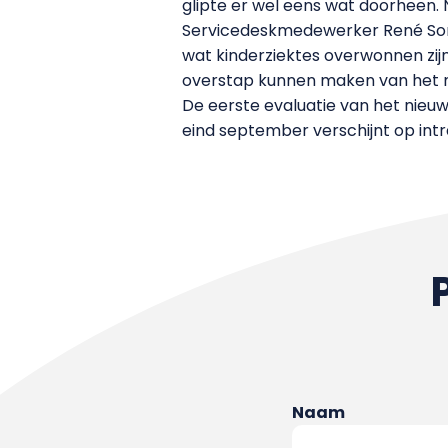
glipte er wel eens wat doorheen. N
Servicedeskmedewerker René Sonn
wat kinderziektes overwonnen zijn,
overstap kunnen maken van het m
De eerste evaluatie van het nieuwe
eind september verschijnt op int
Naam