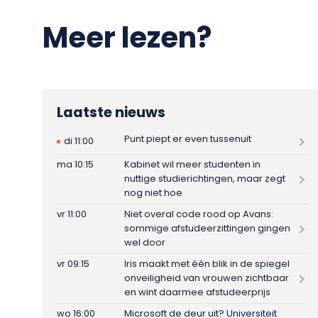
Meer lezen?
Laatste nieuws
Punt piept er even tussenuit
di 11:00
ma 10:15
Kabinet wil meer studenten in
nuttige studierichtingen, maar zegt
nog niet hoe
vr 11:00
Niet overal code rood op Avans:
sommige afstudeerzittingen gingen
wel door
vr 09:15
Iris maakt met één blik in de spiegel
onveiligheid van vrouwen zichtbaar
en wint daarmee afstudeerprijs
wo 16:00
Microsoft de deur uit? Universiteit