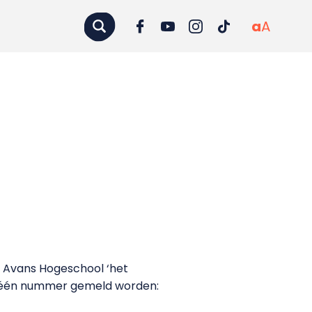
a
A
j Avans Hogeschool ‘het
 bij één nummer gemeld worden: