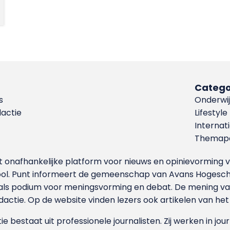
Catego
s
Onderwij
dactie
Lifestyle
Internat
Themapa
et onafhankelijke platform voor nieuws en opinievormin
ool. Punt informeert de gemeenschap van Avans Hogesch
als podium voor meningsvorming en debat. De mening van 
dactie. Op de website vinden lezers ook artikelen van he
e bestaat uit professionele journalisten. Zij werken in jour