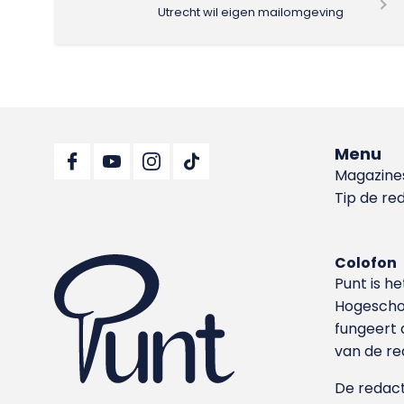
Utrecht wil eigen mailomgeving
Menu
Magazine
Tip de re
Colofon
Punt is h
Hoge­sch
fungeert 
van de re
De redacti